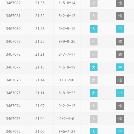
3467082
21:35
1+5+8=14
小
错
3467081
21:32
5+2+6=13
大
错
3467080
21:28
5+2+9=16
大
中
3467079
21:25
8+9+9=26
小
错
3467078
21:21
3+7+7=17
小
错
3467077
21:18
4+6+9=19
大
中
3467076
21:14
1+3+2=6
大
错
3467075
21:11
6+8+9=23
大
中
3467074
21:07
9+2+2=13
大
错
3467073
21:04
0+2+4=6
大
错
3467072
21:00
8+6+7=21
大
中