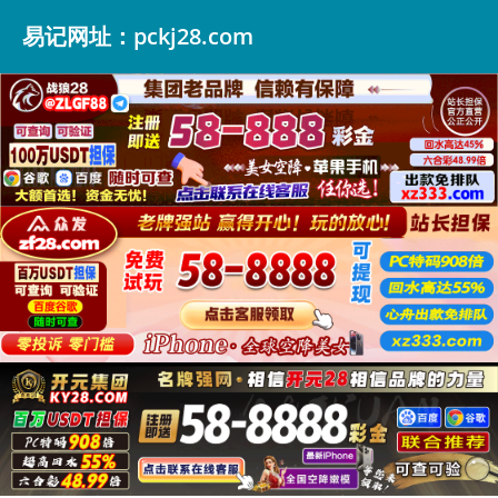
易记网址：pckj28.com