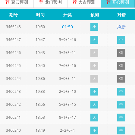
荐
聚云预测
荐
龙门预测
荐
大古预测
荐
开心预测
期号
时间
开奖
预测
对错
01
:
50
刷新
3466248
19:50
小
3466247
19:47
5+9+2=16
大
中
3466246
19:43
3+5+3=11
大
错
3466245
19:40
7+6+3=16
小
错
3466244
19:36
3+0+8=11
大
错
3466243
19:33
2+5+3=10
小
中
3466242
18:56
5+2+8=15
大
中
3466241
18:53
8+1+8=17
大
中
3466240
18:49
2+2+0=4
小
中