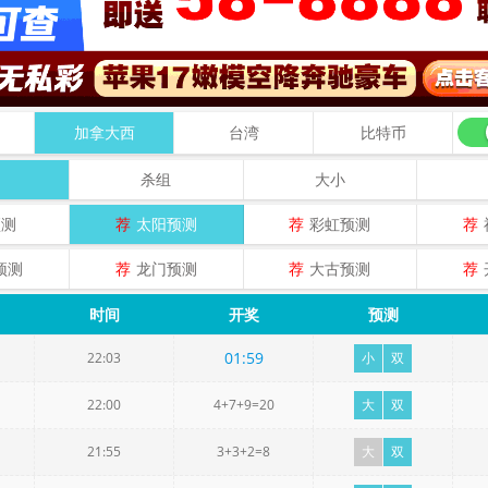
加拿大西
台湾
比特币
杀组
大小
预测
荐
太阳预测
荐
彩虹预测
荐
预测
荐
龙门预测
荐
大古预测
荐
时间
开奖
预测
01
:
58
22:03
小
双
22:00
4+7+9=20
大
双
21:55
3+3+2=8
大
双