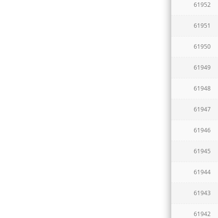
61952
61951
61950
61949
61948
61947
61946
61945
61944
61943
61942