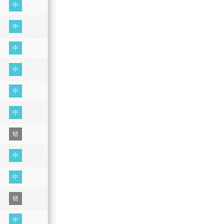
中
中
中
中
中
中
错
中
中
错
中