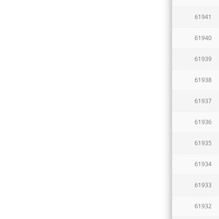
61941
61940
61939
61938
61937
61936
61935
61934
61933
61932