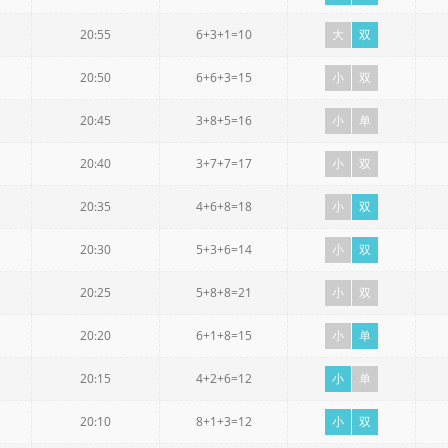
20:55
6+3+1=10
大
双
20:50
6+6+3=15
小
双
20:45
3+8+5=16
小
单
20:40
3+7+7=17
小
双
20:35
4+6+8=18
小
双
20:30
5+3+6=14
小
双
20:25
5+8+8=21
小
双
20:20
6+1+8=15
小
单
20:15
4+2+6=12
小
单
20:10
8+1+3=12
小
双