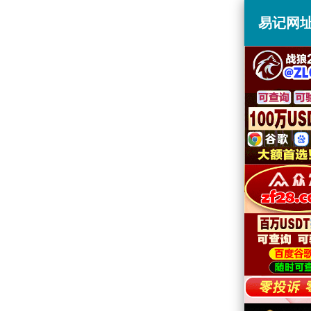
易记网址：