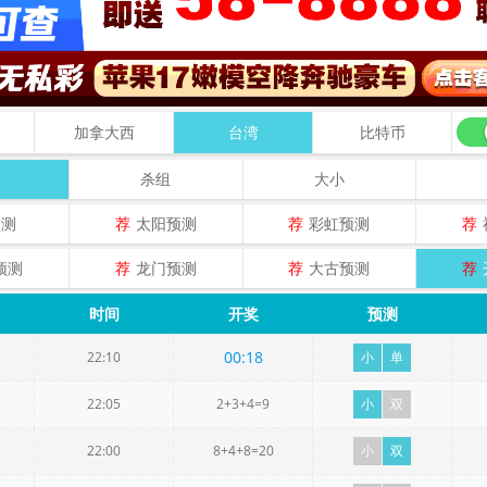
加拿大西
台湾
比特币
杀组
大小
预测
荐
太阳预测
荐
彩虹预测
荐
预测
荐
龙门预测
荐
大古预测
荐
时间
开奖
预测
00
:
17
22:10
小
单
22:05
2+3+4=9
小
双
22:00
8+4+8=20
小
双