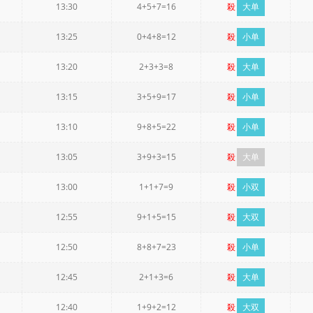
13:30
4+5+7=16
殺
大单
13:25
0+4+8=12
殺
小单
13:20
2+3+3=8
殺
大单
13:15
3+5+9=17
殺
小单
13:10
9+8+5=22
殺
小单
13:05
3+9+3=15
殺
大单
13:00
1+1+7=9
殺
小双
12:55
9+1+5=15
殺
大双
12:50
8+8+7=23
殺
小单
12:45
2+1+3=6
殺
大单
12:40
1+9+2=12
殺
大双