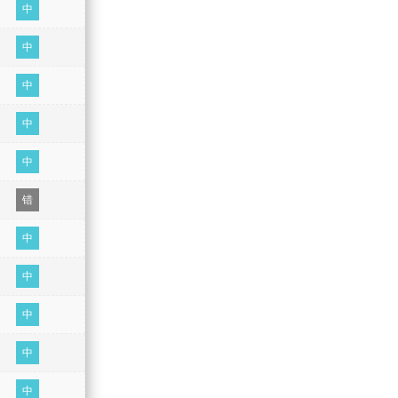
中
中
中
中
中
错
中
中
中
中
中