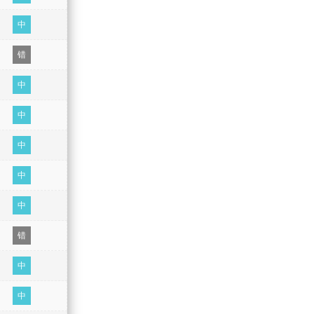
中
错
中
中
中
中
中
错
中
中